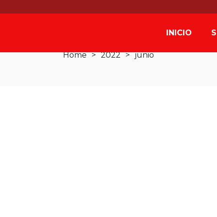
onthly Archives: junio 20
INICIO
S
Home
>
2022
>
junio