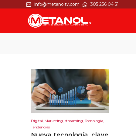
info@metanoltv.com
305 236 04 51
M
Digital
,
Marketing
,
streaming
,
Tecnología
,
Tendencias
Nueva tecnología, clave