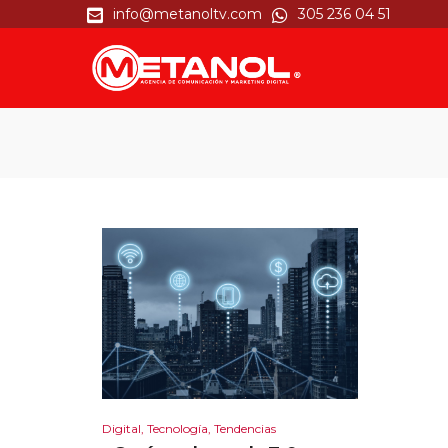
info@metanoltv.com
305 236 04 51
Digital
,
Tecnología
,
Tendencias